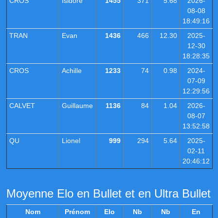
CROS
Isidore
1455
371
5.68
2026-
08-08
18:49:16
TRAN
Evan
1436
466
12.30
2025-
12-30
18:28:35
CROS
Achille
1233
74
0.98
2024-
07-09
12:29:56
CALVET
Guillaume
1136
84
1.04
2026-
08-07
13:52:58
QU
Lionel
999
294
5.64
2025-
02-11
20:46:12
Moyenne Elo en Bullet et en Ultra Bullet
Nom
Prénom
Elo
Nb
Nb
En