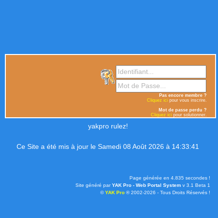
Pas encore membre ?
Cliquez ici
pour vous inscrire.
Mot de passe perdu ?
Cliquez ici
pour solutionner.
yakpro rulez!
Ce Site a été mis à jour le Samedi 08 Août 2026 à 14:33:41
Page générée en 4.835 secondes !
Site généré par
YAK Pro - Web Portal System
v 3.1 Beta 1
©
YAK Pro
® 2002-2026 - Tous Droits Réservés !