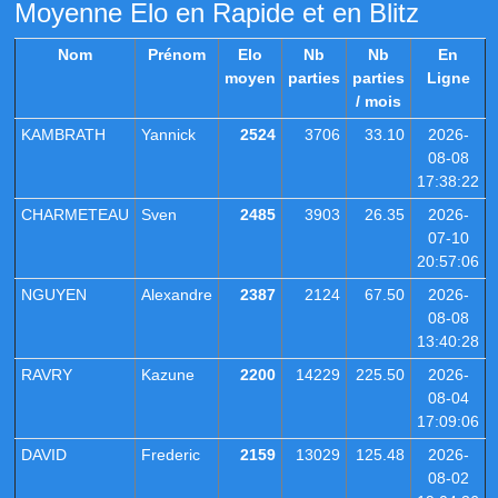
Moyenne Elo en Rapide et en Blitz
Nom
Prénom
Elo
Nb
Nb
En
moyen
parties
parties
Ligne
/ mois
KAMBRATH
Yannick
2524
3706
33.10
2026-
08-08
17:38:22
CHARMETEAU
Sven
2485
3903
26.35
2026-
07-10
20:57:06
NGUYEN
Alexandre
2387
2124
67.50
2026-
08-08
13:40:28
RAVRY
Kazune
2200
14229
225.50
2026-
08-04
17:09:06
DAVID
Frederic
2159
13029
125.48
2026-
08-02