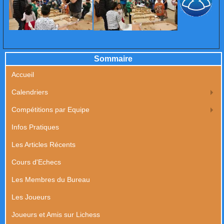
Sommaire
Accueil
Calendriers
Compétitions par Equipe
Infos Pratiques
Les Articles Récents
Cours d'Echecs
Les Membres du Bureau
Les Joueurs
Joueurs et Amis sur Lichess