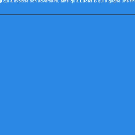
ji
qui a explosé son adversaire, ainsi qu'à
Lucas B
qui a gagné une fina