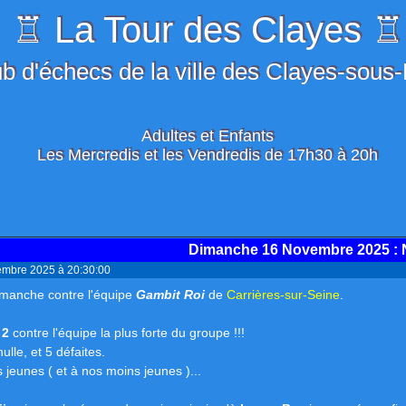
♖ La Tour des Clayes ♖
b d'échecs de la ville des Clayes-sous
Adultes et Enfants
Les Mercredis et les Vendredis de 17h30 à 20h
Dimanche 16 Novembre 2025
: 
embre 2025 à 20:30:00
imanche contre l'équipe
Gambit Roi
de
Carrières-sur-Seine
.
à
2
contre l'équipe la plus forte du groupe !!!
nulle, et 5 défaites.
s jeunes ( et à nos moins jeunes )...