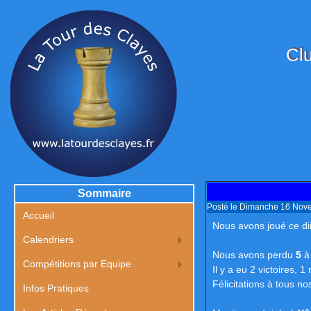
Clu
Sommaire
Posté le Dimanche 16 Nov
Accueil
Nous avons joué ce d
Calendriers
Nous avons perdu
5
Compétitions par Equipe
Il y a eu 2 victoires, 1 
Félicitations à tous no
Infos Pratiques