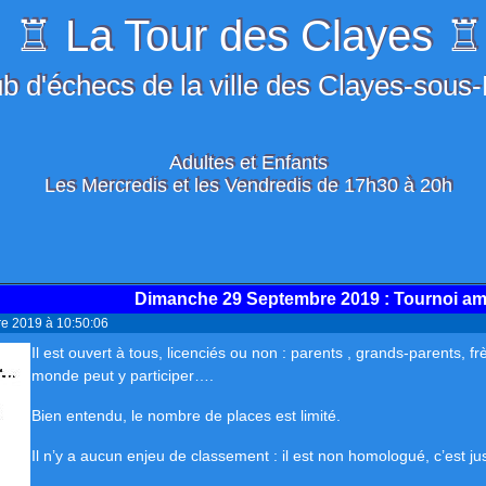
♖ La Tour des Clayes ♖
b d'échecs de la ville des Clayes-sous
Adultes et Enfants
Les Mercredis et les Vendredis de 17h30 à 20h
Dimanche 29 Septembre 2019
: Tournoi am
re 2019 à 10:50:06
Il est ouvert à tous, licenciés ou non : parents , grands-parents, f
monde peut y participer….
Bien entendu, le nombre de places est limité.
Il n’y a aucun enjeu de classement : il est non homologué, c’est just