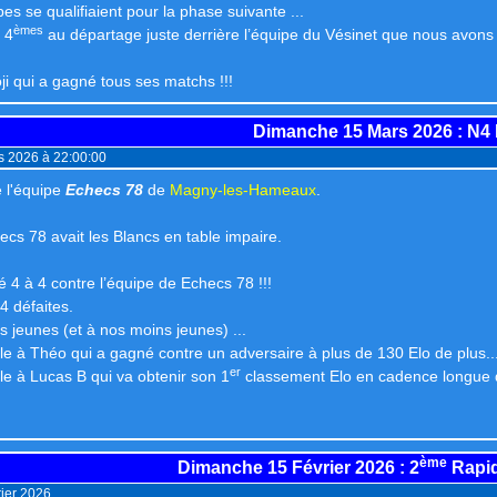
s se qualifiaient pour la phase suivante ...
èmes
 4
au départage juste derrière l’équipe du Vésinet que nous avons 
ji qui a gagné tous ses matchs !!!
Dimanche 15 Mars 2026
: N4
s 2026 à 22:00:00
 l'équipe
Echecs 78
de
Magny-les-Hameaux
.
ecs 78 avait les Blancs en table impaire.
é 4 à 4 contre l’équipe de Echecs 78 !!!
 4 défaites.
os jeunes (et à nos moins jeunes) ...
e à Théo qui a gagné contre un adversaire à plus de 130 Elo de plus..
er
e à Lucas B qui va obtenir son 1
classement Elo en cadence longue dé
ème
Dimanche 15 Février 2026
: 2
Rapid
ier 2026