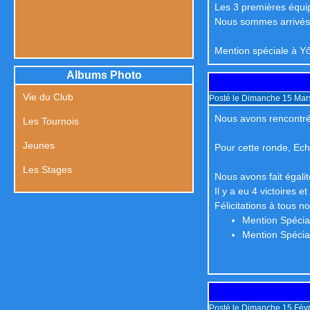
Les 3 premières équipe
Nous sommes arrivés
Mention spéciale à Yô
Albums Photo
Vie du Club
Posté le Dimanche 15 Mar
Nous avons rencontré
Les Tournois
Jeunes
Pour cette ronde, Ech
Les Stages
Nous avons fait égalit
Il y a eu 4 victoires et
Félicitations à tous n
Mention Spécial
Mention Spécial
Posté le Dimanche 15 Févr