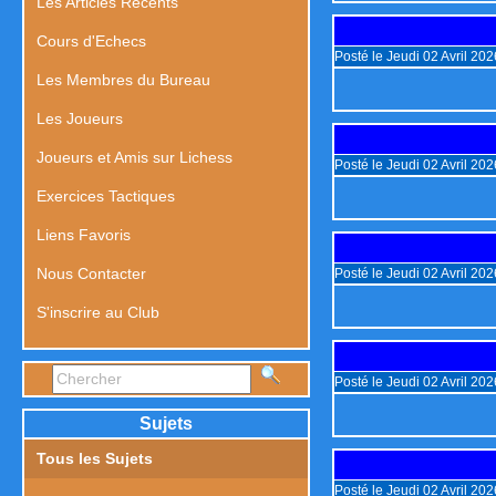
Les Articles Récents
Cours d'Echecs
Posté le Jeudi 02 Avril 20
Les Membres du Bureau
Les Joueurs
Joueurs et Amis sur Lichess
Posté le Jeudi 02 Avril 20
Exercices Tactiques
Liens Favoris
Nous Contacter
Posté le Jeudi 02 Avril 20
S'inscrire au Club
Posté le Jeudi 02 Avril 20
Sujets
Tous les Sujets
Posté le Jeudi 02 Avril 20