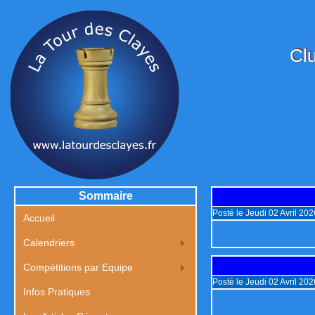
Clu
Sommaire
Posté le Jeudi 02 Avril 20
Accueil
Calendriers
Compétitions par Equipe
Posté le Jeudi 02 Avril 20
Infos Pratiques