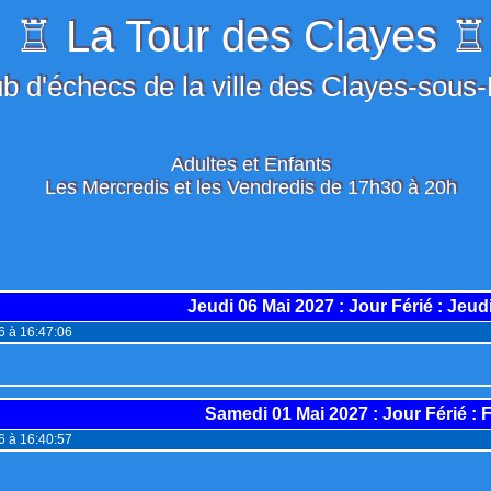
♖ La Tour des Clayes ♖
b d'échecs de la ville des Clayes-sous
Adultes et Enfants
Les Mercredis et les Vendredis de 17h30 à 20h
Jeudi 06 Mai 2027
: Jour Férié : Jeud
26 à 16:47:06
Samedi 01 Mai 2027
: Jour Férié : 
26 à 16:40:57