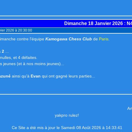
Dimanche 18 Janvier 2026
: N
ier 2026 à 20:30:00
imanche contre l'équipe
Kamogawa Chess Club
de
Paris
.
à
2
...
 nulles, et 4 défaites.
os jeunes (et à nos moins jeunes)...
azuné
ainsi qu'à
Evan
qui ont gagné leurs parties...
Ar
yakpro rulez!
Ce Site a été mis à jour le Samedi 08 Août 2026 à 14:33:41