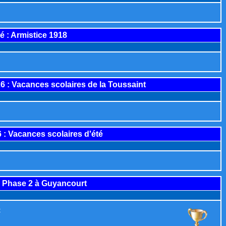
é : Armistice 1918
26
: Vacances scolaires de la Toussaint
6
: Vacances scolaires d'été
 Phase 2 à Guyancourt
t