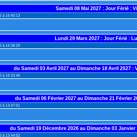
Samedi 08 Mai 2027
: Jour Férié : V
26 à 16:40:13
Lundi 29 Mars 2027
: Jour Férié : 
26 à 16:38:20
du
Samedi 03 Avril 2027
au
Dimanche 18 Avril 2027
: 
26 à 16:33:40
du
Samedi 06 Février 2027
au
Dimanche 21 Février 2
26 à 13:47:01
du
Samedi 19 Décembre 2026
au
Dimanche 03 Janvier
26 à 13:44:02