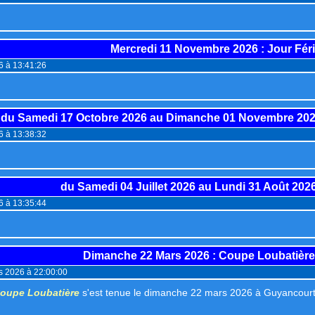
Mercredi 11 Novembre 2026
: Jour Féri
26 à 13:41:26
du
Samedi 17 Octobre 2026
au
Dimanche 01 Novembre 20
26 à 13:38:32
du
Samedi 04 Juillet 2026
au
Lundi 31 Août 202
26 à 13:35:44
Dimanche 22 Mars 2026
: Coupe Loubatière
s 2026 à 22:00:00
oupe Loubatière
s'est tenue le dimanche 22 mars 2026 à Guyancour