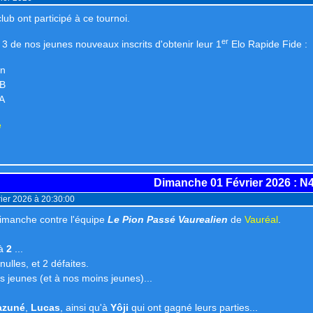
ub ont participé à ce tournoi.
er
 3 de nos jeunes nouveaux inscrits d'obtenir leur 1
Elo Rapide Fide :
in
 B
A
e
Dimanche 01 Février 2026
: N
ier 2026 à 20:30:00
imanche contre l'équipe
Le Pion Passé Vaurealien
de
Vauréal
.
à
2
...
 nulles, et 2 défaites.
os jeunes (et à nos moins jeunes)...
azuné
,
Lucas
, ainsi qu'à
Yôji
qui ont gagné leurs parties...