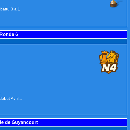
battu 3 à 1
 Ronde 6
.
but Avril...
e de Guyancourt